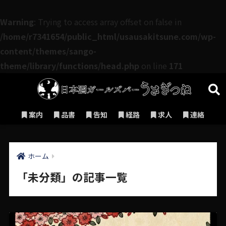
Warning
: Trying to access array offset on false in
/home/r7341654/public_html/usausakitsune.com/wp-
content/themes/sango-
theme/library/functions/head.php
on line
171
案内
品書
告知
経路
求人
連絡
ホーム
「未分類」の記事一覧