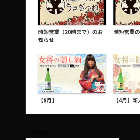
時短営業（20時まで）のお
時短営業
知らせ
【8月】
【4月】新
前の記事