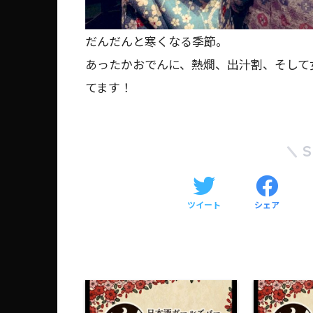
だんだんと寒くなる季節。
あったかおでんに、熱燗、出汁割、そして
てます！
ツイート
シェア