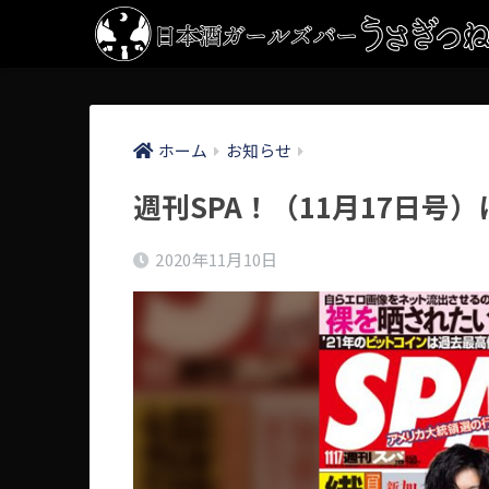
ホーム
お知らせ
週刊SPA！（11月17日号
2020年11月10日