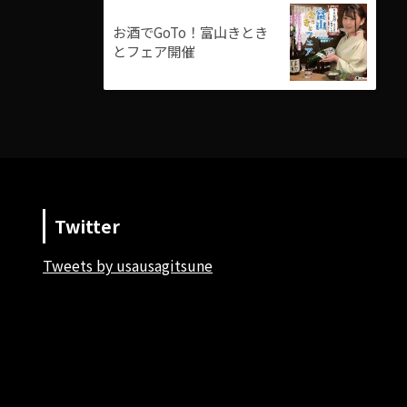
お酒でGoTo！富山きとき
とフェア開催
Twitter
Tweets by usausagitsune