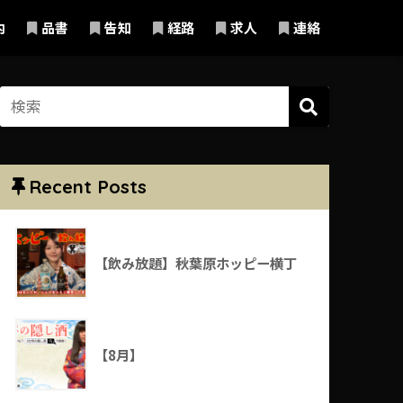
内
品書
告知
経路
求人
連絡
Recent Posts
【飲み放題】秋葉原ホッピー横丁
【8月】