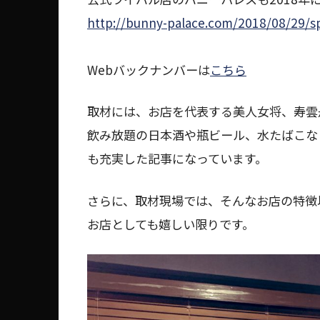
http://bunny-palace.com/2018/08/29/s
Webバックナンバーは
こちら
取材には、お店を代表する美人女将、寿雲
飲み放題の日本酒や瓶ビール、水たばこな
も充実した記事になっています。
さらに、取材現場では、そんなお店の特徴
お店としても嬉しい限りです。