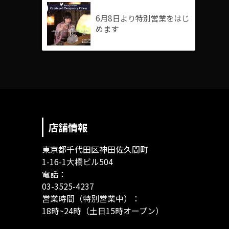
6月8日より特別営業をはじ
めます
店舗情報
東京都千代田区神田佐久間町
1-16-1大橋ビル504
電話：
03-3525-4237
営業時間（特別営業中）：
18時~24時（土日15時オープン）