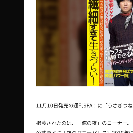
11月10日発売の週刊SPA！に「うさぎつ
掲載されたのは、「俺の夜」のコーナー。
公式ライバル店のバニーパレスも2018年