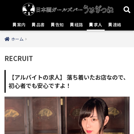
案内
品書
告知
経路
求人
連絡
ホーム
RECRUIT
【アルバイトの求人】 落ち着いたお店なので、
初心者でも安心ですよ！