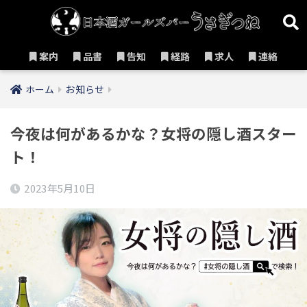
案内
品書
告知
経路
求人
連絡
ホーム
お知らせ
今夜は何があるかな？女将の隠し酒スター
ト！
2023年5月10日