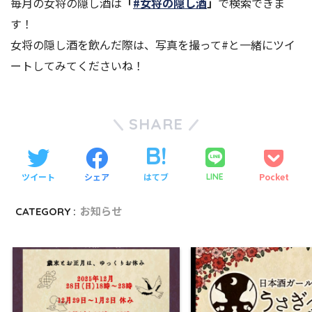
毎月の女将の隠し酒は
「
#女将の隠し酒
」
で検索できま
す！
女将の隠し酒を飲んだ際は、写真を撮って#と一緒にツイ
ートしてみてくださいね！
SHARE
ツイート
シェア
はてブ
Pocket
LINE
CATEGORY :
お知らせ