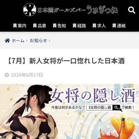
案内
品書
告知
経路
求人
連絡
ホーム
お知らせ
【7月】新人女将が一口惚れした日本酒
2024年6月27日