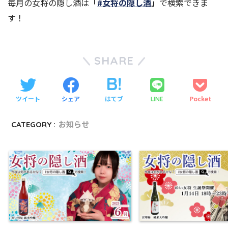
毎月の女将の隠し酒は
「
#女将の隠し酒
」
で検索できま
す！
SHARE
ツイート
シェア
はてブ
Pocket
LINE
CATEGORY :
お知らせ