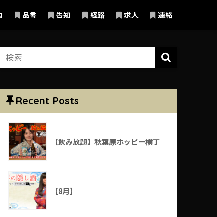
内
品書
告知
経路
求人
連絡
Recent Posts
【飲み放題】秋葉原ホッピー横丁
【8月】