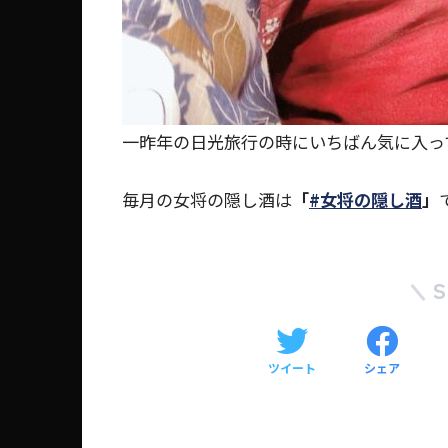
一昨年の日光旅行の時にいちばん気に入っ
毎月の女将の隠し酒は
「
#女将の隠し酒
」
ツイート
シェア