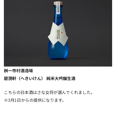
桝一市村酒造場
碧漪軒（へきいけん）
純米大吟醸生酒
こちらの日本酒はさな女将が選んでくれました。
※3月1日からの提供になります。