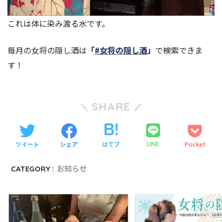
これは体に染み渡る水です。
毎月の女将の隠し酒は
「
#女将の隠し酒
」
で検索できま
す！
SHARE
ツイート
シェア
はてブ
Pocket
LINE
CATEGORY :
お知らせ