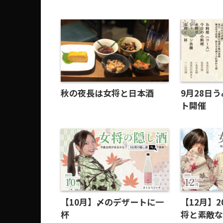
秋の夜長は女将と日本酒
9月28日
ト開催
【10月】〆のデザートに一
【12月】
杯
将と素敵な時