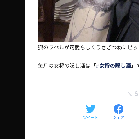
狐のラベルが可愛らしくうさぎつねにピッ
毎月の女将の隠し酒は
「
#女将の隠し酒
」
ツイート
シェア