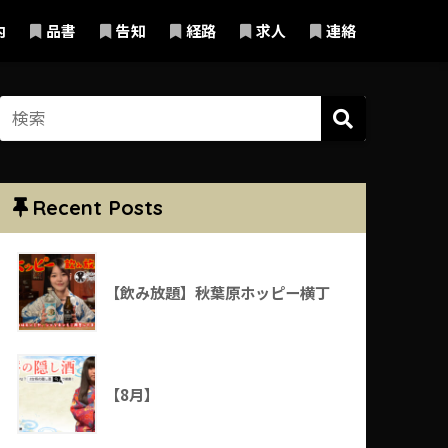
内
品書
告知
経路
求人
連絡
Recent Posts
【飲み放題】秋葉原ホッピー横丁
【8月】